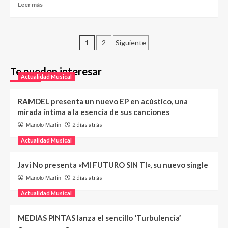
Leer más
1
2
Siguiente
Te pueden interesar
Actualidad Musical
RAMDEL presenta un nuevo EP en acústico, una
mirada íntima a la esencia de sus canciones
2 días atrás
Manolo Martín
Actualidad Musical
Javi No presenta «MI FUTURO SIN TI», su nuevo single
2 días atrás
Manolo Martín
Actualidad Musical
MEDIAS PINTAS lanza el sencillo ‘Turbulencia’