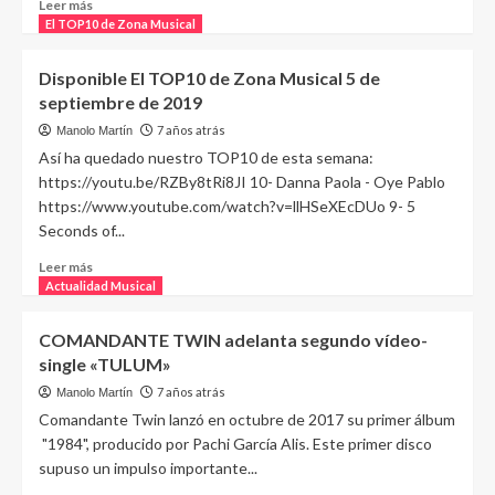
Leer más
El TOP10 de Zona Musical
Disponible El TOP10 de Zona Musical 5 de
septiembre de 2019
7 años atrás
Manolo Martín
Así ha quedado nuestro TOP10 de esta semana:
https://youtu.be/RZBy8tRi8JI 10- Danna Paola - Oye Pablo
https://www.youtube.com/watch?v=llHSeXEcDUo 9- 5
Seconds of...
Leer más
Actualidad Musical
COMANDANTE TWIN adelanta segundo vídeo-
single «TULUM»
7 años atrás
Manolo Martín
Comandante Twin lanzó en octubre de 2017 su primer álbum
"1984", producido por Pachi García Alis. Este primer disco
supuso un impulso importante...