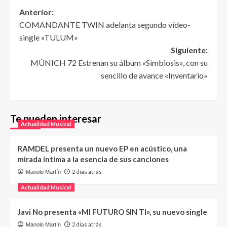
Anterior:
COMANDANTE TWIN adelanta segundo vídeo-
single «TULUM»
Siguiente:
MÚNICH 72 Estrenan su álbum «Simbiosis», con su
sencillo de avance «Inventario»
Te pueden interesar
Actualidad Musical
RAMDEL presenta un nuevo EP en acústico, una
mirada íntima a la esencia de sus canciones
2 días atrás
Manolo Martín
Actualidad Musical
Javi No presenta «MI FUTURO SIN TI», su nuevo single
2 días atrás
Manolo Martín