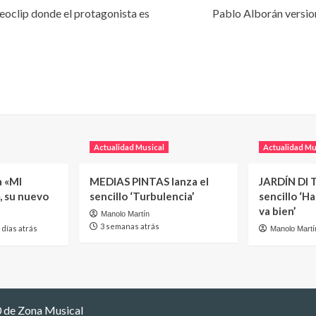
eoclip donde el protagonista es
Pablo Alborán versio
Actualidad Musical
Actualidad Mu
a «MI
MEDIAS PINTAS lanza el
JARDÍN DI T
, su nuevo
sencillo ‘Turbulencia’
sencillo ‘H
va bien’
Manolo Martín
3 semanas atrás
 días atrás
Manolo Martí
 de Zona Musical