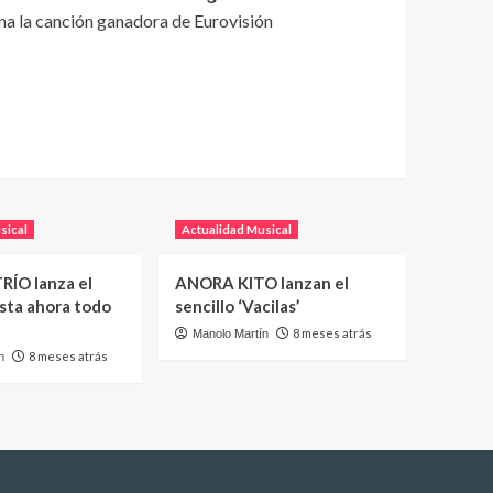
na la canción ganadora de Eurovisión
sical
Actualidad Musical
RÍO lanza el
ANORA KITO lanzan el
asta ahora todo
sencillo ‘Vacilas’
8 meses atrás
Manolo Martín
8 meses atrás
n