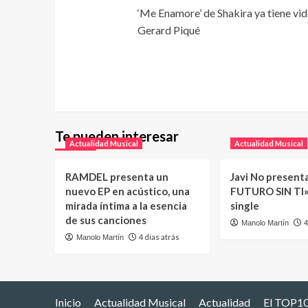
‘Me Enamore’ de Shakira ya tiene vid
Gerard Piqué
Te pueden interesar
Actualidad Musical
Actualidad Musical
RAMDEL presenta un
Javi No present
nuevo EP en acústico, una
FUTURO SIN TI»
mirada íntima a la esencia
single
de sus canciones
4
Manolo Martín
4 días atrás
Manolo Martín
Inicio
Actualidad Musical
Actualidad
El TOP10