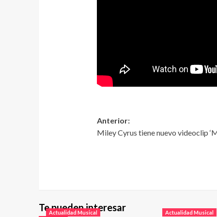
Anterior:
Miley Cyrus tiene nuevo videoclip ‘M
Te pueden interesar
Actualidad Musical
Actualidad Musical