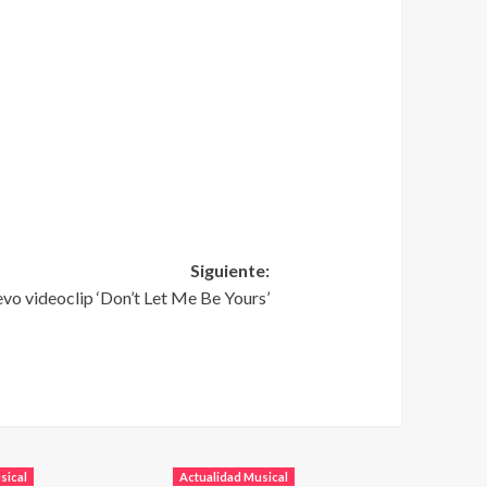
Siguiente:
evo videoclip ‘Don’t Let Me Be Yours’
sical
Actualidad Musical