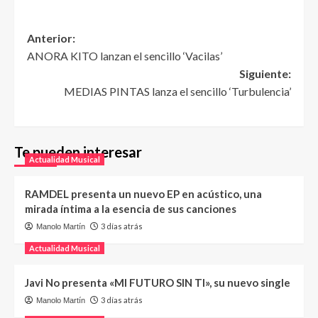
Anterior:
ANORA KITO lanzan el sencillo ‘Vacilas’
Siguiente:
MEDIAS PINTAS lanza el sencillo ‘Turbulencia’
Te pueden interesar
Actualidad Musical
RAMDEL presenta un nuevo EP en acústico, una
mirada íntima a la esencia de sus canciones
3 días atrás
Manolo Martín
Actualidad Musical
Javi No presenta «MI FUTURO SIN TI», su nuevo single
3 días atrás
Manolo Martín