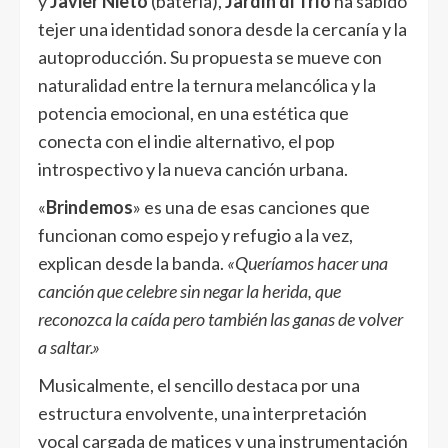
y
Javier Nieto
(batería),
Jardín di Trío
ha sabido
tejer una identidad sonora desde la cercanía y la
autoproducción. Su propuesta se mueve con
naturalidad entre la ternura melancólica y la
potencia emocional, en una estética que
conecta con el indie alternativo, el pop
introspectivo y la nueva canción urbana.
«
Brindemos
» es una de esas canciones que
funcionan como espejo y refugio a la vez,
explican desde la banda.
«Queríamos hacer una
canción que celebre sin negar la herida, que
reconozca la caída pero también las ganas de volver
a saltar.»
Musicalmente, el sencillo destaca por una
estructura envolvente, una interpretación
vocal cargada de matices y una instrumentación