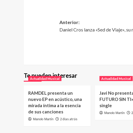
Anterior:
Daniel Cros lanza «Sed de Viaje», su
Te pueden interesar
Actualidad Musical
Actualidad Musical
RAMDEL presenta un
Javi No present
nuevo EP en acústico, una
FUTURO SIN TI»
mirada íntima a la esencia
single
de sus canciones
2
Manolo Martín
2 días atrás
Manolo Martín