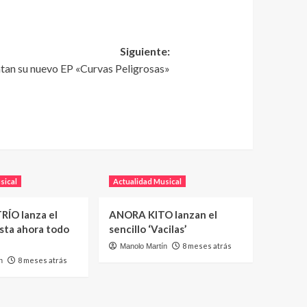
Siguiente:
an su nuevo EP «Curvas Peligrosas»
sical
Actualidad Musical
RÍO lanza el
ANORA KITO lanzan el
asta ahora todo
sencillo ‘Vacilas’
8 meses atrás
Manolo Martín
8 meses atrás
n