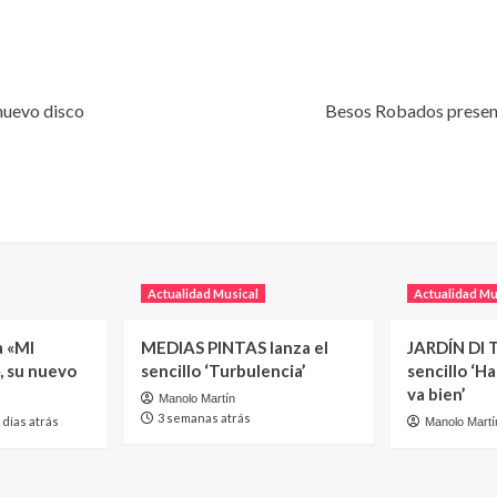
 nuevo disco
Besos Robados present
Actualidad Musical
Actualidad Mu
a «MI
MEDIAS PINTAS lanza el
JARDÍN DI T
, su nuevo
sencillo ‘Turbulencia’
sencillo ‘H
va bien’
Manolo Martín
3 semanas atrás
 días atrás
Manolo Martí