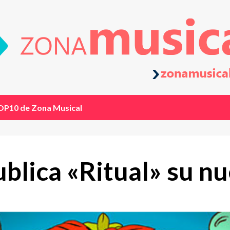
OP10 de Zona Musical
blica «Ritual» su n