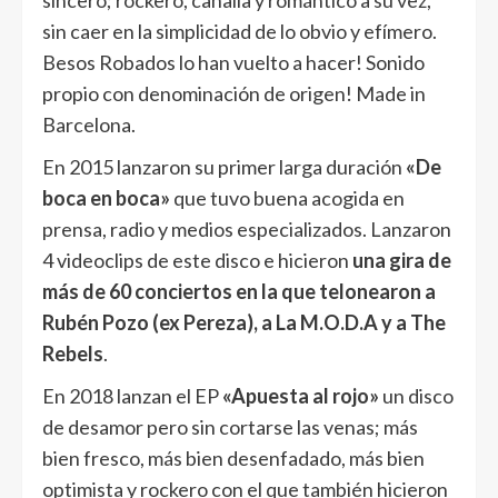
sincero; rockero, canalla y romántico a su vez,
sin caer en la simplicidad de lo obvio y efímero.
Besos Robados lo han vuelto a hacer! Sonido
propio con denominación de origen! Made in
Barcelona.
En 2015 lanzaron su primer larga duración
«De
boca en boca»
que tuvo buena acogida en
prensa, radio y medios especializados. Lanzaron
4 videoclips de este disco e hicieron
una gira de
más de 60 conciertos en la que telonearon a
Rubén Pozo (ex Pereza), a La M.O.D.A y a The
Rebels
.
En 2018 lanzan el EP
«Apuesta al rojo»
un disco
de desamor pero sin cortarse las venas; más
bien fresco, más bien desenfadado, más bien
optimista y rockero con el que también hicieron