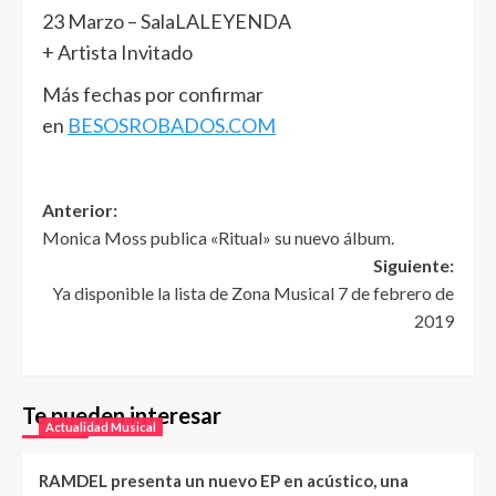
23 Marzo – SalaLALEYENDA
+ Artista Invitado
Más fechas por confirmar
en
BESOSROBADOS.COM
Anterior:
Monica Moss publica «Ritual» su nuevo álbum.
Siguiente:
Ya disponible la lista de Zona Musical 7 de febrero de
2019
Te pueden interesar
Actualidad Musical
RAMDEL presenta un nuevo EP en acústico, una