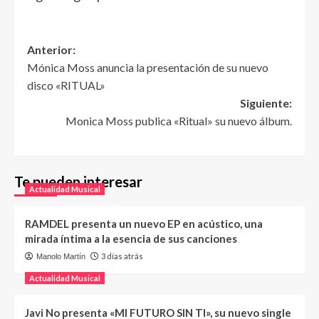
Anterior:
Mónica Moss anuncia la presentación de su nuevo
disco «RITUAL»
Siguiente:
Monica Moss publica «Ritual» su nuevo álbum.
Te pueden interesar
Actualidad Musical
RAMDEL presenta un nuevo EP en acústico, una
mirada íntima a la esencia de sus canciones
3 días atrás
Manolo Martín
Actualidad Musical
Javi No presenta «MI FUTURO SIN TI», su nuevo single