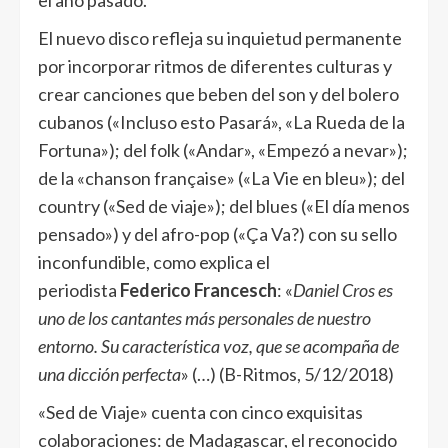
el año pasado.
El nuevo disco refleja su inquietud permanente
por incorporar ritmos de diferentes culturas y
crear canciones que beben del son y del bolero
cubanos («Incluso esto Pasará», «La Rueda de la
Fortuna»); del folk («Andar», «Empezó a nevar»);
de la «chanson française» («La Vie en bleu»); del
country («Sed de viaje»); del blues («El día menos
pensado») y del afro-pop («Ça Va?) con su sello
inconfundible, como explica el
periodista
Federico Francesch
: «
Daniel Cros es
uno de los cantantes más personales de nuestro
entorno. Su característica voz, que se acompaña de
una dicción perfecta
» (…) (B-Ritmos, 5/12/2018)
«Sed de Viaje» cuenta con cinco exquisitas
colaboraciones: de Madagascar, el reconocido