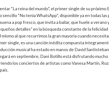
tar “La reina del mundo”, el primer single de su próximo E
do sencillo “No tenía WhatsApp”, disponible ya en todas las 
suena a pop fresco, que invita a bailar, que huele a verano
queños detalles” en la búsqueda constante de la felicidad en
, al mismo al que recurrimos la gran mayoría cuando necesita
rimer single, es una canción inédita compuesta íntegramente
ducción musical ha estado en manos de David Santisteban.
legará en septiembre, Dani Botillo está disfrutando much
riendo los conciertos de artistas como Vanesa Martín, Ro
país.