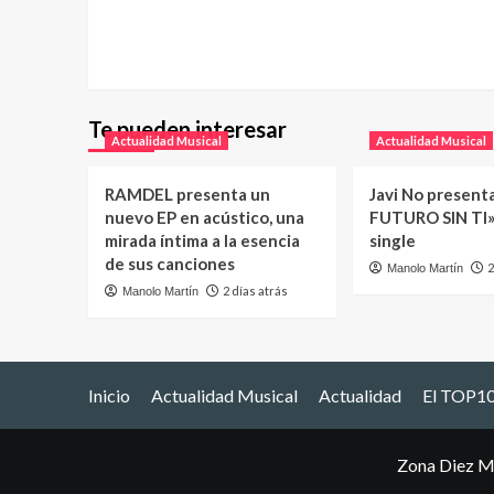
Te pueden interesar
Actualidad Musical
Actualidad Musical
RAMDEL presenta un
Javi No present
nuevo EP en acústico, una
FUTURO SIN TI»
mirada íntima a la esencia
single
de sus canciones
2
Manolo Martín
2 días atrás
Manolo Martín
Inicio
Actualidad Musical
Actualidad
El TOP10
Zona Diez M