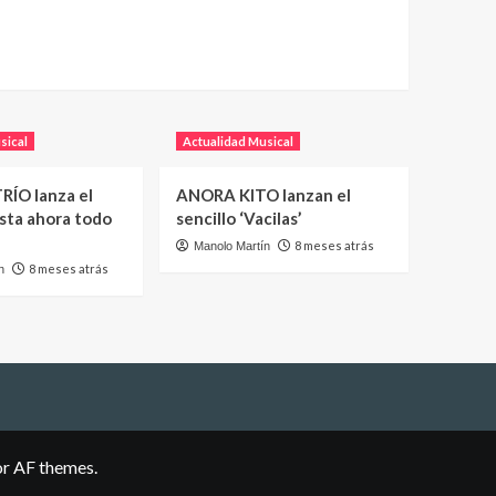
sical
Actualidad Musical
RÍO lanza el
ANORA KITO lanzan el
asta ahora todo
sencillo ‘Vacilas’
8 meses atrás
Manolo Martín
8 meses atrás
n
r AF themes.