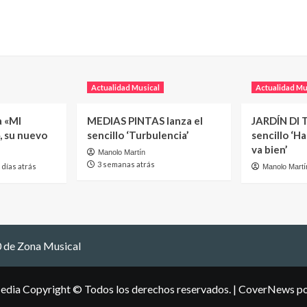
Actualidad Musical
Actualidad Mu
a «MI
MEDIAS PINTAS lanza el
JARDÍN DI T
, su nuevo
sencillo ‘Turbulencia’
sencillo ‘H
va bien’
Manolo Martín
3 semanas atrás
 días atrás
Manolo Martí
 de Zona Musical
edia Copyright © Todos los derechos reservados.
|
CoverNews
po