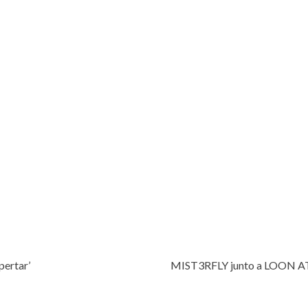
pertar’
MIST3RFLY junto a LOON ATTI