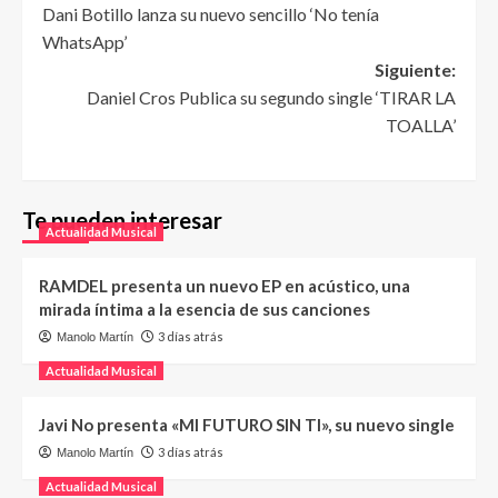
Dani Botillo lanza su nuevo sencillo ‘No tenía
WhatsApp’
Siguiente:
Daniel Cros Publica su segundo single ‘TIRAR LA
TOALLA’
Te pueden interesar
Actualidad Musical
RAMDEL presenta un nuevo EP en acústico, una
mirada íntima a la esencia de sus canciones
3 días atrás
Manolo Martín
Actualidad Musical
Javi No presenta «MI FUTURO SIN TI», su nuevo single
3 días atrás
Manolo Martín
Actualidad Musical