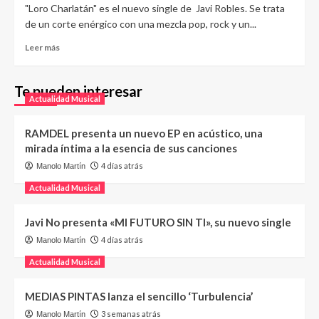
"Loro Charlatán" es el nuevo single de Javi Robles. Se trata
de un corte enérgico con una mezcla pop, rock y un...
Leer más
Te pueden interesar
Actualidad Musical
RAMDEL presenta un nuevo EP en acústico, una
mirada íntima a la esencia de sus canciones
4 días atrás
Manolo Martín
Actualidad Musical
Javi No presenta «MI FUTURO SIN TI», su nuevo single
4 días atrás
Manolo Martín
Actualidad Musical
MEDIAS PINTAS lanza el sencillo ‘Turbulencia’
3 semanas atrás
Manolo Martín