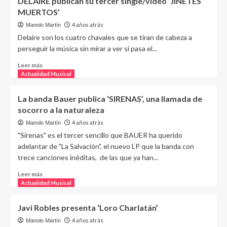
DELAIRE publican su tercer single/vídeo ‘JINETES
MUERTOS’
4 años atrás
Manolo Martín
Delaire son los cuatro chavales que se tiran de cabeza a
perseguir la música sin mirar a ver si pasa el...
Leer más
Actualidad Musical
La banda Bauer publica ‘SIRENAS’, una llamada de
socorro a la naturaleza
4 años atrás
Manolo Martín
"Sirenas" es el tercer sencillo que BAUER ha querido
adelantar de "La Salvación", el nuevo LP que la banda con
trece canciones inéditas, de las que ya han...
Leer más
Actualidad Musical
Javi Robles presenta ‘Loro Charlatán’
4 años atrás
Manolo Martín