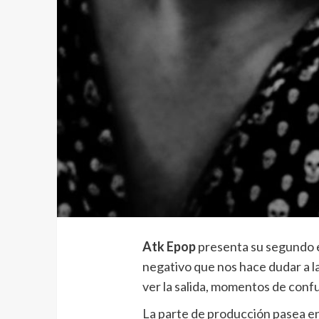
Atk Epop
presenta su segundo e
negativo que nos hace dudar a la
ver la salida, momentos de confu
La parte de producción pasea ent