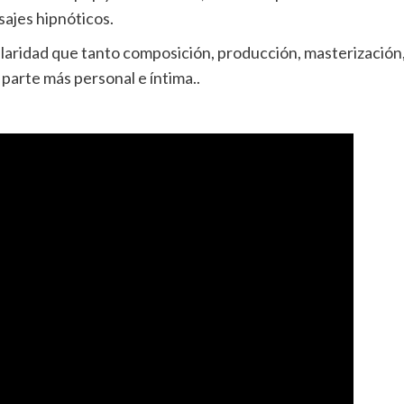
ajes hipnóticos.
ularidad que tanto composición, producción, masterización,
parte más personal e íntima..