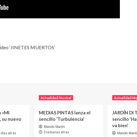
/vídeo ‘JINETES MUERTOS’
Actualidad Musical
Actualidad Mu
a «MI
MEDIAS PINTAS lanza el
JARDÍN DI T
, su nuevo
sencillo ‘Turbulencia’
sencillo ‘H
va bien’
Manolo Martín
3 semanas atrás
 días atrás
Manolo Martí