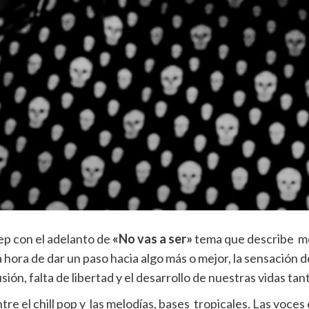
p con el adelanto de
«No vas a ser»
tema que describe m
 hora de dar un paso hacia algo más o mejor, la sensación
sión, falta de libertad y el desarrollo de nuestras vidas ta
re el chill pop y las melodías, bases tropicales. Las voce