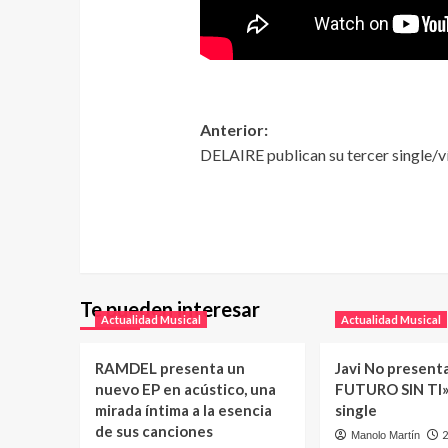
Anterior:
DELAIRE publican su tercer single
Te pueden interesar
Actualidad Musical
Actualidad Musical
RAMDEL presenta un
Javi No present
nuevo EP en acústico, una
FUTURO SIN TI»
mirada íntima a la esencia
single
de sus canciones
2
Manolo Martín