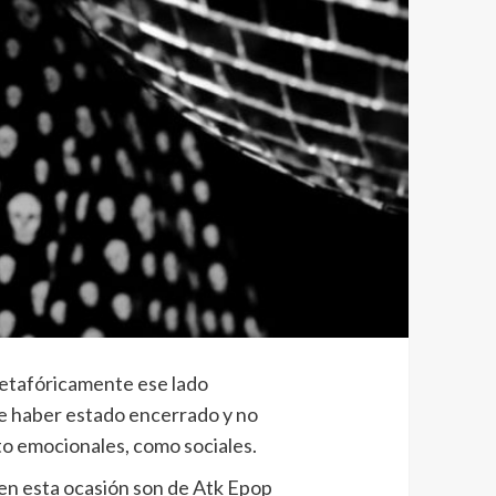
etafóricamente ese lado
 de haber estado encerrado y no
nto emocionales, como sociales.
s en esta ocasión son de Atk Epop