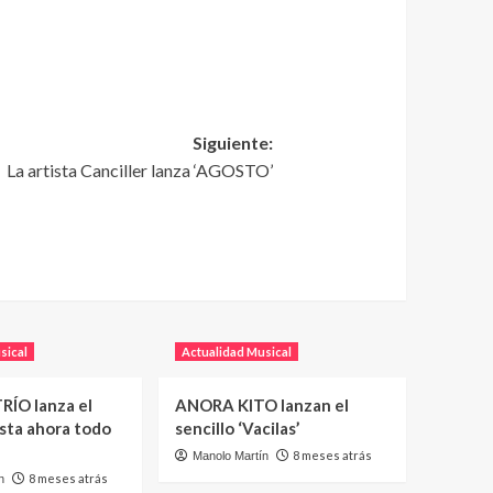
Siguiente:
La artista Canciller lanza ‘AGOSTO’
sical
Actualidad Musical
RÍO lanza el
ANORA KITO lanzan el
asta ahora todo
sencillo ‘Vacilas’
8 meses atrás
Manolo Martín
8 meses atrás
n