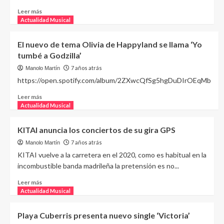
Leer más
Actualidad Musical
El nuevo de tema Olivia de Happyland se llama ‘Yo
tumbé a Godzilla’
7 años atrás
Manolo Martín
https://open.spotify.com/album/2ZXwcQfSg5hgDuDIrOEqMb
Leer más
Actualidad Musical
KITAI anuncia los conciertos de su gira GPS
7 años atrás
Manolo Martín
KITAI vuelve a la carretera en el 2020, como es habitual en la
incombustible banda madrileña la pretensión es no...
Leer más
Actualidad Musical
Playa Cuberris presenta nuevo single ‘Victoria’