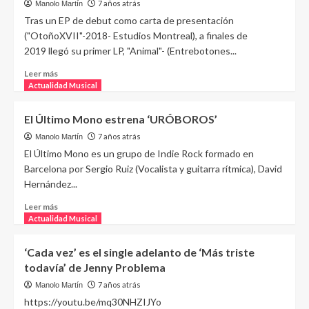
7 años atrás
Manolo Martín
Tras un EP de debut como carta de presentación
("OtoñoXVII"-2018- Estudios Montreal), a finales de
2019 llegó su primer LP, "Animal"- (Entrebotones...
Leer más
Actualidad Musical
El Último Mono estrena ‘URÓBOROS’
7 años atrás
Manolo Martín
El Último Mono es un grupo de Indie Rock formado en
Barcelona por Sergio Ruiz (Vocalista y guitarra rítmica), David
Hernández...
Leer más
Actualidad Musical
‘Cada vez’ es el single adelanto de ‘Más triste
todavía’ de Jenny Problema
7 años atrás
Manolo Martín
https://youtu.be/mq30NHZIJYo