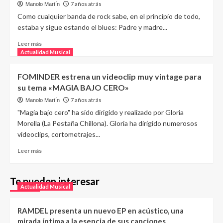
7 años atrás
Manolo Martín
Como cualquier banda de rock sabe, en el principio de todo,
estaba y sigue estando el blues: Padre y madre...
Leer más
Actualidad Musical
FOMINDER estrena un videoclip muy vintage para
su tema «MAGIA BAJO CERO»
7 años atrás
Manolo Martín
"Magia bajo cero" ha sido dirigido y realizado por Gloria
Morella (La Pestaña Chillona). Gloria ha dirigido numerosos
videoclips, cortometrajes...
Leer más
Te pueden interesar
Actualidad Musical
RAMDEL presenta un nuevo EP en acústico, una
mirada íntima a la esencia de sus canciones