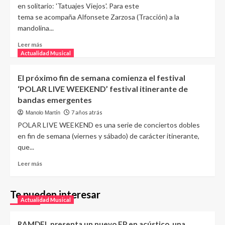
en solitario: 'Tatuajes Viejos'. Para este
tema se acompaña Alfonsete Zarzosa (Tracción) a la
mandolina...
Leer más
Actualidad Musical
El próximo fin de semana comienza el festival
‘POLAR LIVE WEEKEND’ festival itinerante de
bandas emergentes
7 años atrás
Manolo Martín
POLAR LIVE WEEKEND es una serie de conciertos dobles
en fin de semana (viernes y sábado) de carácter itinerante,
que...
Leer más
Te pueden interesar
Actualidad Musical
RAMDEL presenta un nuevo EP en acústico, una