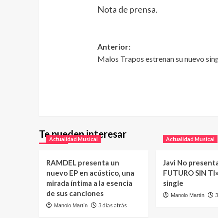
Nota de prensa.
Anterior:
Malos Trapos estrenan su nuevo singl
Te pueden interesar
Actualidad Musical
Actualidad Musical
RAMDEL presenta un
Javi No present
nuevo EP en acústico, una
FUTURO SIN TI»
mirada íntima a la esencia
single
de sus canciones
3
Manolo Martín
3 días atrás
Manolo Martín