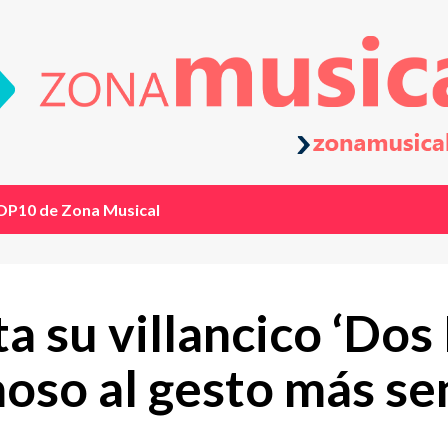
OP10 de Zona Musical
su villancico ‘Dos P
so al gesto más senc