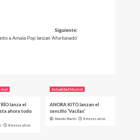
Siguiente:
to a Amaia Pop lanzan ‘Afortunado’
sical
Actualidad Musical
RÍO lanza el
ANORA KITO lanzan el
asta ahora todo
sencillo ‘Vacilas’
8 meses atrás
Manolo Martín
8 meses atrás
n