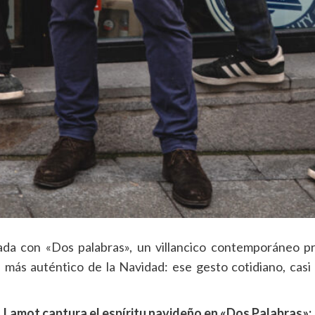
da con «Dos palabras», un villancico contemporáneo p
 más auténtico de la Navidad: ese gesto cotidiano, casi 
Lamot captura el espíritu navideño en «Dos Palabras»: