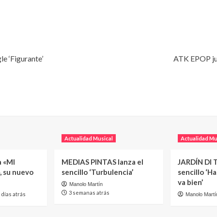
e ‘Figurante’
ATK EPOP jun
Actualidad Musical
Actualidad Mu
a «MI
MEDIAS PINTAS lanza el
JARDÍN DI T
, su nuevo
sencillo ‘Turbulencia’
sencillo ‘H
va bien’
Manolo Martín
3 semanas atrás
 días atrás
Manolo Martí