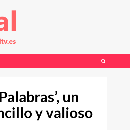
alabras’, un
illo y valioso