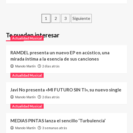
1
2
3
Siguiente
Te pueden interesar
Actualidad Musical
RAMDEL presenta un nuevo EP en acústico, una
mirada íntima a la esencia de sus canciones
2 días atrás
Manolo Martín
Actualidad Musical
Javi No presenta «MI FUTURO SIN TI», su nuevo single
2 días atrás
Manolo Martín
Actualidad Musical
MEDIAS PINTAS lanza el sencillo ‘Turbulencia’
3 semanas atrás
Manolo Martín