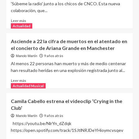
'Súbeme la radio' junto a los chicos de CNCO. Esta nueva
colaboración, que...
Leer más
Actualidad
Asciende a 22 la cifra de muertos en el atentado en
el concierto de Ariana Grande en Manchester
9 años atrás
Manolo Martín
Al menos 22 personas han muerto y más de medio centenar
han resultado heridas en una explosión registrada junto al...
Leer más
Actualidad Musical
Camila Cabello estrena el videoclip ‘Crying in the
Club’
9 años atrás
Manolo Martín
https://youtu.be/NlrYn_dZdqk
https://open.spotify.com/track/1SJtlNRJDeYHioymcvsqev