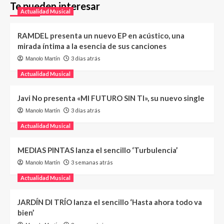
Te pueden interesar
Actualidad Musical
RAMDEL presenta un nuevo EP en acústico, una
mirada íntima a la esencia de sus canciones
3 días atrás
Manolo Martín
Actualidad Musical
Javi No presenta «MI FUTURO SIN TI», su nuevo single
3 días atrás
Manolo Martín
Actualidad Musical
MEDIAS PINTAS lanza el sencillo ‘Turbulencia’
3 semanas atrás
Manolo Martín
Actualidad Musical
JARDÍN DI TRÍO lanza el sencillo ‘Hasta ahora todo va
bien’