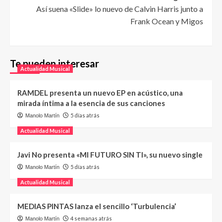
Así suena «Slide» lo nuevo de Calvin Harris junto a
Frank Ocean y Migos
Te pueden interesar
Actualidad Musical
RAMDEL presenta un nuevo EP en acústico, una
mirada íntima a la esencia de sus canciones
5 días atrás
Manolo Martín
Actualidad Musical
Javi No presenta «MI FUTURO SIN TI», su nuevo single
5 días atrás
Manolo Martín
Actualidad Musical
MEDIAS PINTAS lanza el sencillo ‘Turbulencia’
4 semanas atrás
Manolo Martín