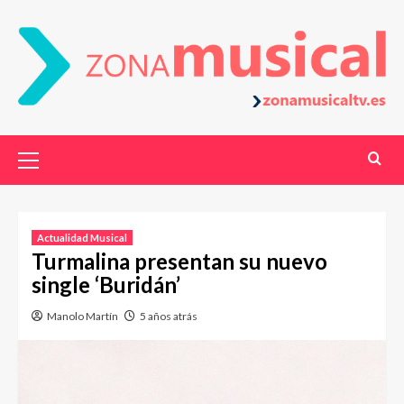
Actualidad Musical
Turmalina presentan su nuevo
single ‘Buridán’
Manolo Martín
5 años atrás