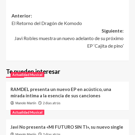
Anterior:
El Retorno del Dragón de Komodo
Siguiente:
Javi Robles muestra un nuevo adelanto de su próximo
EP ‘Cajita de pino’
Te pueden interesar
Actualidad Musical
RAMDEL presenta un nuevo EP en acústico, una
mirada íntima a la esencia de sus canciones
2 días atrás
Manolo Martín
Actualidad Musical
Javi No presenta «MI FUTURO SIN TI», su nuevo single
2 días atrás
Manolo Martín