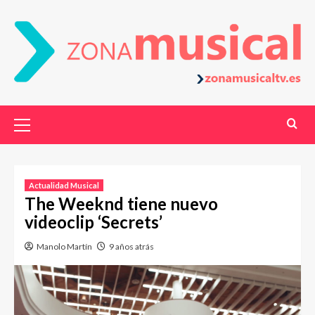
Actualidad Musical
The Weeknd tiene nuevo
videoclip ‘Secrets’
Manolo Martín
9 años atrás