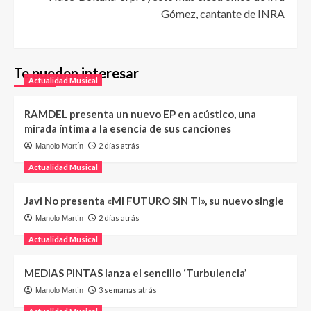
Gómez, cantante de INRA
Te pueden interesar
Actualidad Musical
RAMDEL presenta un nuevo EP en acústico, una
mirada íntima a la esencia de sus canciones
2 días atrás
Manolo Martín
Actualidad Musical
Javi No presenta «MI FUTURO SIN TI», su nuevo single
2 días atrás
Manolo Martín
Actualidad Musical
MEDIAS PINTAS lanza el sencillo ‘Turbulencia’
3 semanas atrás
Manolo Martín