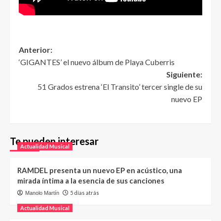
Anterior:
‘GIGANTES’ el nuevo álbum de Playa Cuberris
Siguiente:
51 Grados estrena ‘El Transito’ tercer single de su
nuevo EP
Te pueden interesar
Actualidad Musical
RAMDEL presenta un nuevo EP en acústico, una
mirada íntima a la esencia de sus canciones
5 días atrás
Manolo Martín
Actualidad Musical