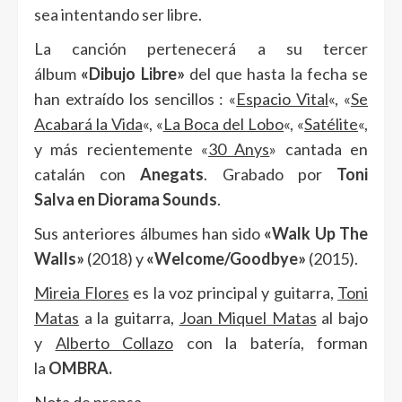
sea intentando ser libre.
La canción pertenecerá a su tercer
álbum
«Dibujo Libre»
del que hasta la fecha se
han extraído los sencillos : «
Espacio Vital
«, «
Se
Acabará la Vida
«, «
La Boca del Lobo
«, «
Satélite
«,
y más recientemente «
30 Anys
» cantada en
catalán con
Anegats
. Grabado por
Toni
Salva en Diorama Sounds
.
Sus anteriores álbumes han sido
«Walk Up The
Walls»
(2018) y
«Welcome/Goodbye»
(2015).
Mireia Flores
es la voz principal y guitarra,
Toni
Matas
a la guitarra,
Joan Miquel Matas
al bajo
y
Alberto Collazo
con la batería, forman
la
OMBRA.