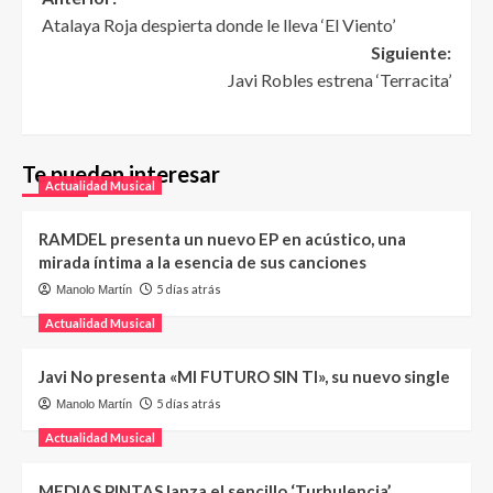
Atalaya Roja despierta donde le lleva ‘El Viento’
Siguiente:
Javi Robles estrena ‘Terracita’
Te pueden interesar
Actualidad Musical
RAMDEL presenta un nuevo EP en acústico, una
mirada íntima a la esencia de sus canciones
5 días atrás
Manolo Martín
Actualidad Musical
Javi No presenta «MI FUTURO SIN TI», su nuevo single
5 días atrás
Manolo Martín
Actualidad Musical
MEDIAS PINTAS lanza el sencillo ‘Turbulencia’