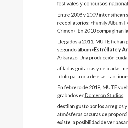
festivales y concursos nacio
Entre 2008 y 2009 intensifican s
recopilatorios: «Family Album I
Crimen». En 2010 compaginan las
Llegados a 2011, MUTE fichan p
segundo álbum «
Estréllate y A
Arkarazo. Una producción cuidad
afiladas guitarras y delicadas me
título para una de esas cancione
En febrero de 2019, MUTE vuelv
grabados en
Domeron Studios
,
destilan gusto por los arreglos
atmósferas oscuras de proporcio
existe la posibilidad de ver pasa