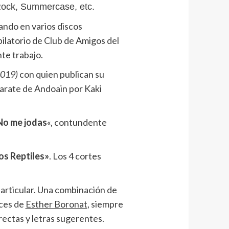
ock, Summercase, etc.
ando en varios discos
ilatorio de Club de Amigos del
te trabajo.
2019)
con quien publican su
Garate de Andoain por Kaki
No me jodas
«, contundente
os Reptiles»
. Los 4 cortes
particular. Una combinación de
oces de
Esther Boronat
, siempre
irectas y letras sugerentes.