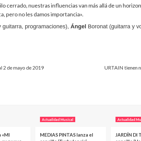
lo cerrado, nuestras influencias van más allá de un horiz
eta, pero no les damos importancia».
y guitarra, programaciones),
Ángel
Boronat (guitarra y v
cal 2 de mayo de 2019
URTAIN tienen nu
Actualidad Musical
Actualidad Mu
a «MI
MEDIAS PINTAS lanza el
JARDÍN DI T