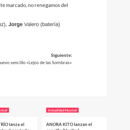
onte marcado, no renegamos del
oz),
Jorge
Valero (batería)
Siguiente:
evo sencillo «Lejos de las Sombras»
sical
Actualidad Musical
RÍO lanza el
ANORA KITO lanzan el