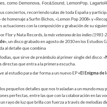
nales, como Demonova, Foc&Sound, LemonPop, LagartoR
us conciertos, recorriendo salas de toda España y particip
I» de homenaje a Surfin Bichos, «Lemon Pop 2008» y «Recop
 actuaciones con la composición y grabación de su siguien
or Flor y Nata Records,
la más veterana de las indies (1981-
rde
«, un disco grabado en agosto de 2010 en los Estudios 
a al detalle que combina
lodías, que sirve de preámbulo al primer single del disco: «
s directas que entra a la primera escucha.
e al estudio para dar forma a un nuevo EP
«El Enigma de l
 y los pequeños detalles que nos trasladan a un mundo muy 
nes perfectas, entre las que con la colaboración en las v
r un rayo de luz que brilla con fuerza a través de melodías d