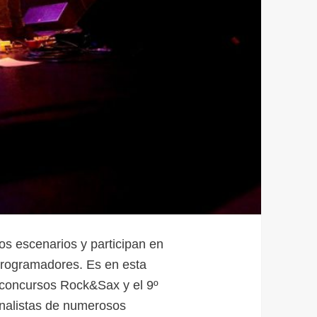
os escenarios y participan en
programadores. Es en esta
 concursos Rock&Sax y el 9º
nalistas de numerosos