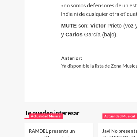
«no somos defensores de un esti
indie ni de cualquier otra etiqu
MUTE
son:
Victor
Prieto (voz 
y
Carlos
García (bajo).
Anterior:
Ya disponible la lista de Zona Musi
Te pueden interesar
Actualidad Musical
Actualidad Musical
RAMDEL presenta un
Javi No present