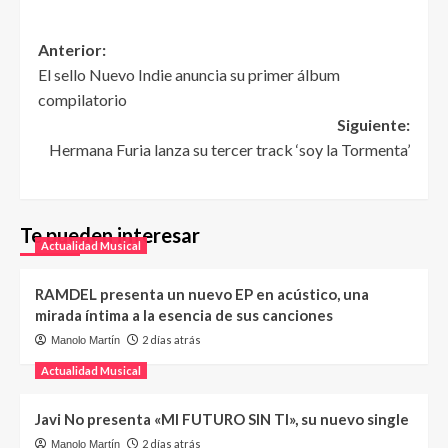
Anterior:
El sello Nuevo Indie anuncia su primer álbum
compilatorio
Siguiente:
Hermana Furia lanza su tercer track ‘soy la Tormenta’
Te pueden interesar
Actualidad Musical
RAMDEL presenta un nuevo EP en acústico, una
mirada íntima a la esencia de sus canciones
2 días atrás
Manolo Martín
Actualidad Musical
Javi No presenta «MI FUTURO SIN TI», su nuevo single
2 días atrás
Manolo Martín