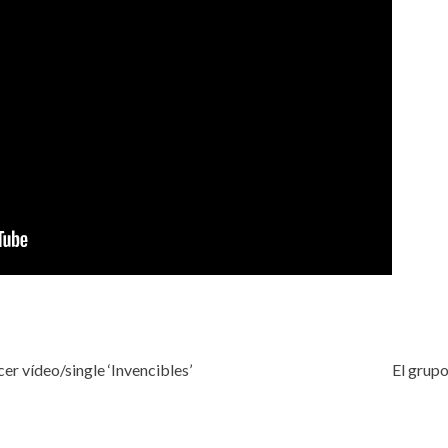
er vídeo/single ‘Invencibles’
El grupo