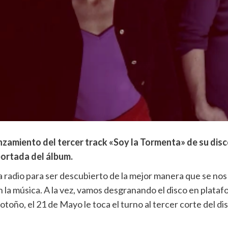
nzamiento del tercer track «Soy la Tormenta» de su dis
portada del álbum.
la radio para ser descubierto de la mejor manera que se nos 
la música. A la vez, vamos desgranando el disco en platafo
otoño, el 21 de Mayo le toca el turno al tercer corte del dis
)