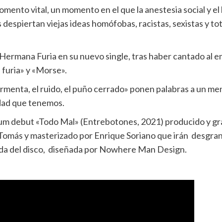
mento vital, un momento en el que la anestesia social y el
despiertan viejas ideas homófobas, racistas, sexistas y to
Hermana Furia en su nuevo single, tras haber cantado al 
furia» y «Morse».
ormenta, el ruido, el puño cerrado» ponen palabras a un m
idad que tenemos.
lbum debut «Todo Mal» (Entrebotones, 2021) producido y g
omás y masterizado por Enrique Soriano que irán desgra
ada del disco, diseñada por Nowhere Man Design.