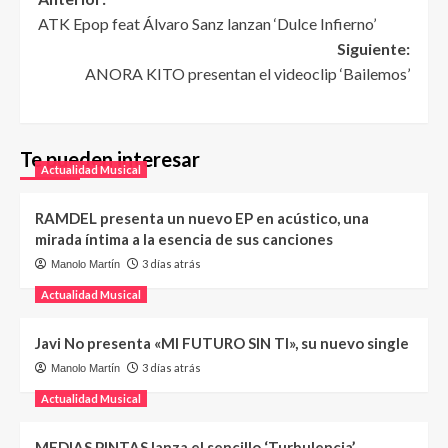
ATK Epop feat Álvaro Sanz lanzan ‘Dulce Infierno’
Siguiente:
ANORA KITO presentan el videoclip ‘Bailemos’
Te pueden interesar
Actualidad Musical
RAMDEL presenta un nuevo EP en acústico, una
mirada íntima a la esencia de sus canciones
3 días atrás
Manolo Martín
Actualidad Musical
Javi No presenta «MI FUTURO SIN TI», su nuevo single
3 días atrás
Manolo Martín
Actualidad Musical
MEDIAS PINTAS lanza el sencillo ‘Turbulencia’