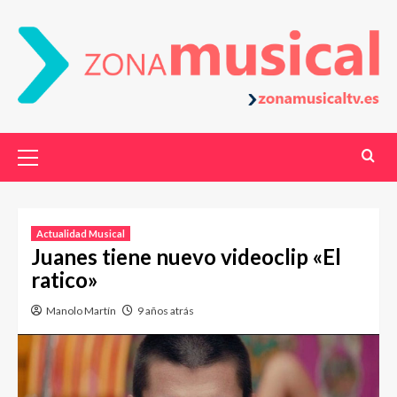
Actualidad Musical
Juanes tiene nuevo videoclip «El
ratico»
Manolo Martín
9 años atrás