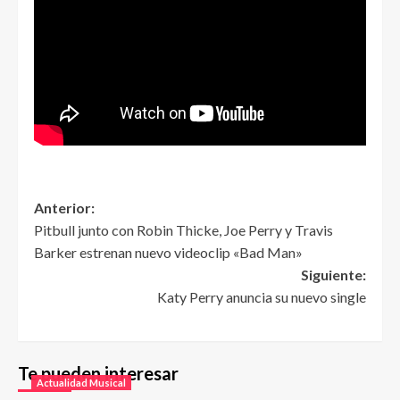
Anterior:
Pitbull junto con Robin Thicke, Joe Perry y Travis
Barker estrenan nuevo videoclip «Bad Man»
Siguiente:
Katy Perry anuncia su nuevo single
Te pueden interesar
Actualidad Musical