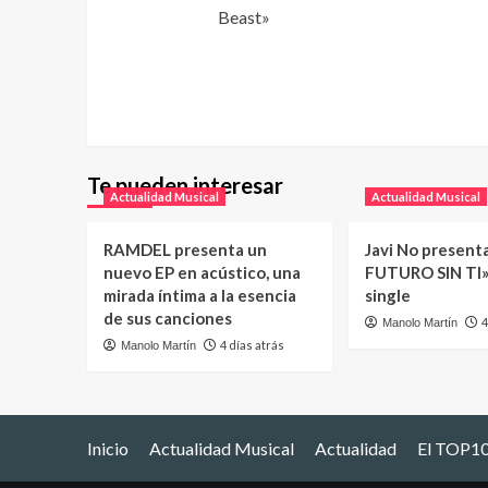
Beast»
Te pueden interesar
Actualidad Musical
Actualidad Musical
RAMDEL presenta un
Javi No present
nuevo EP en acústico, una
FUTURO SIN TI»
mirada íntima a la esencia
single
de sus canciones
4
Manolo Martín
4 días atrás
Manolo Martín
Inicio
Actualidad Musical
Actualidad
El TOP10