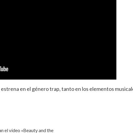
estrena en el género trap, tanto en los elementos musicale
n el vídeo «Beauty and the