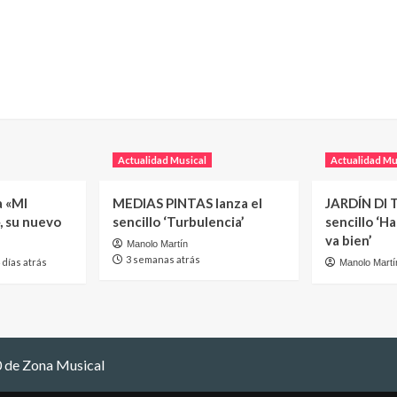
Actualidad Musical
Actualidad Mu
a «MI
MEDIAS PINTAS lanza el
JARDÍN DI T
, su nuevo
sencillo ‘Turbulencia’
sencillo ‘H
va bien’
Manolo Martín
3 semanas atrás
 días atrás
Manolo Martí
 de Zona Musical