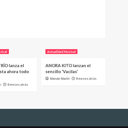
sical
Actualidad Musical
RÍO lanza el
ANORA KITO lanzan el
asta ahora todo
sencillo ‘Vacilas’
8 meses atrás
Manolo Martín
8 meses atrás
n