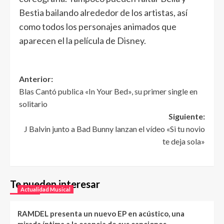
Bestia bailando alrededor de los artistas, así
como todos los personajes animados que
aparecen el la película de Disney.
Anterior:
Blas Cantó publica «In Your Bed», su primer single en
solitario
Siguiente:
J Balvin junto a Bad Bunny lanzan el vídeo «Si tu novio
te deja sola»
Te pueden interesar
Actualidad Musical
RAMDEL presenta un nuevo EP en acústico, una
mirada íntima a la esencia de sus canciones