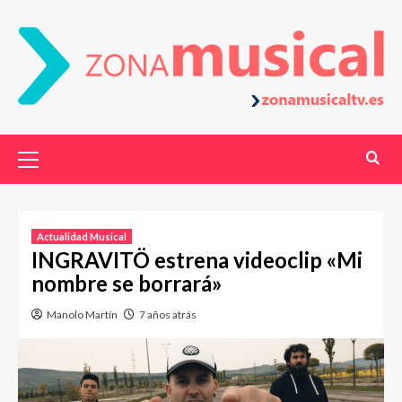
Actualidad Musical
INGRAVITÖ estrena videoclip «Mi
nombre se borrará»
Manolo Martín
7 años atrás