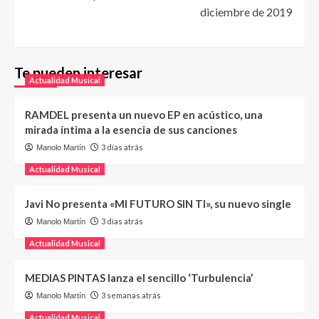
diciembre de 2019
Te pueden interesar
Actualidad Musical
RAMDEL presenta un nuevo EP en acústico, una
mirada íntima a la esencia de sus canciones
3 días atrás
Manolo Martín
Actualidad Musical
Javi No presenta «MI FUTURO SIN TI», su nuevo single
3 días atrás
Manolo Martín
Actualidad Musical
MEDIAS PINTAS lanza el sencillo ‘Turbulencia’
3 semanas atrás
Manolo Martín
Actualidad Musical