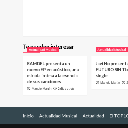
Te pueden interesar
Actualidad Musical
Actualidad Musical
RAMDEL presenta un
Javi No present
nuevo EP en acústico, una
FUTURO SIN TI»
mirada íntima a la esencia
single
de sus canciones
2
Manolo Martín
2 días atrás
Manolo Martín
Inicio
Actualidad Musical
Actualidad
El TOP10