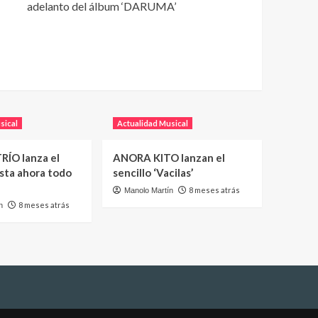
adelanto del álbum ‘DARUMA’
sical
Actualidad Musical
RÍO lanza el
ANORA KITO lanzan el
asta ahora todo
sencillo ‘Vacilas’
8 meses atrás
Manolo Martín
8 meses atrás
n