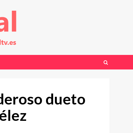
oderoso dueto
élez