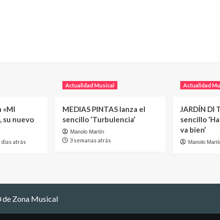
Actualidad Musical
Actualidad Mu
a «MI
MEDIAS PINTAS lanza el
JARDÍN DI T
, su nuevo
sencillo ‘Turbulencia’
sencillo ‘H
va bien’
Manolo Martín
3 semanas atrás
 días atrás
Manolo Martí
 de Zona Musical