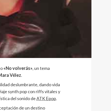
lo
«No volverás»
, un tema
Mara Vélez
.
lidad deslumbrante, dando vida
aje synth pop con riffs vitales y
stica del sonido de
ATK Epop
.
aceptación de un destino