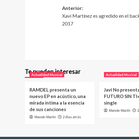
Anterior:
Xavi Martínez es agredido en el bac
2017
Te pueden interesar
Actualidad Musical
Actualidad Musical
RAMDEL presenta un
Javi No present
nuevo EP en acústico, una
FUTURO SIN TI»
mirada íntima a la esencia
single
de sus canciones
2
Manolo Martín
2 días atrás
Manolo Martín