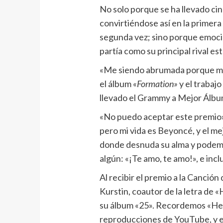
No solo porque se ha llevado ci
convirtiéndose así en la primera 
segunda vez; sino porque emocio
partía como su principal rival e
«Me siendo abrumada porque mi 
el álbum «
Formation»
y el trabaj
llevado el Grammy a Mejor Álb
«No puedo aceptar este premio», 
pero mi vida es Beyoncé, y el me
donde desnuda su alma y podemos 
algún: «¡Te amo, te amo!», e incl
Al recibir el premio a la Canción
Kurstin, coautor de la letra de «
su álbum «25». Recordemos «He
reproducciones de YouTube, y en