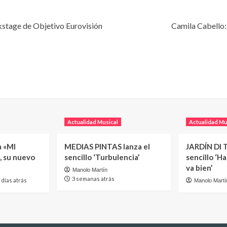
kstage de Objetivo Eurovisión
Camila Cabello:
Actualidad Musical
Actualidad Mu
a «MI
MEDIAS PINTAS lanza el
JARDÍN DI T
, su nuevo
sencillo ‘Turbulencia’
sencillo ‘H
va bien’
Manolo Martín
3 semanas atrás
 días atrás
Manolo Martí