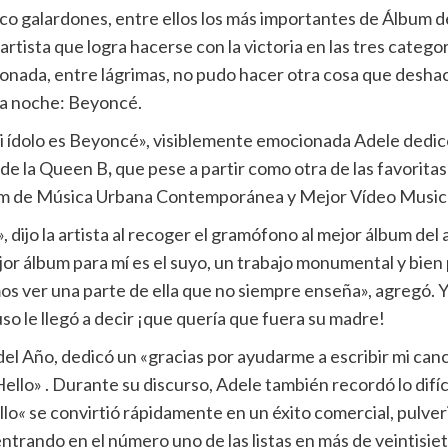
nco galardones, entre ellos los más importantes de Álbum d
artista que logra hacerse con la victoria en las tres catego
nada, entre lágrimas, no pudo hacer otra cosa que deshac
sta noche: Beyoncé.
ídolo es Beyoncé», visiblemente emocionada Adele dedicó 
o de la Queen B
,
que pese a partir como otra de las favoritas j
um de Música Urbana Contemporánea y Mejor Vídeo Musica
dijo la artista al recoger el gramófono al mejor álbum del
jor álbum para mí es el suyo, un trabajo monumental y bien
ver una parte de ella que no siempre enseña», agregó. Y mu
uso le llegó a decir ¡que quería que fuera su madre!
 del Año, dedicó un
«gracias por ayudarme a escribir mi canc
Hello» . Durante su discurso, Adele también recordó lo difíc
llo
«
se convirtió rápidamente en un éxito comercial, pulver
trando en el número uno de las listas en más de veintisiet