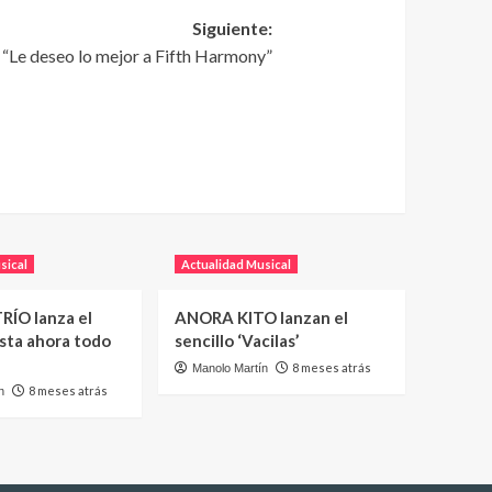
Siguiente:
 “Le deseo lo mejor a Fifth Harmony”
sical
Actualidad Musical
RÍO lanza el
ANORA KITO lanzan el
asta ahora todo
sencillo ‘Vacilas’
8 meses atrás
Manolo Martín
8 meses atrás
n