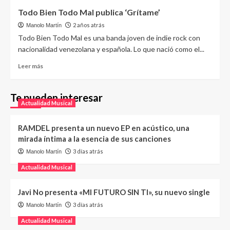
Todo Bien Todo Mal publica ‘Grítame’
2 años atrás
Manolo Martín
Todo Bien Todo Mal es una banda joven de indie rock con
nacionalidad venezolana y española. Lo que nació como el...
Leer más
Te pueden interesar
Actualidad Musical
RAMDEL presenta un nuevo EP en acústico, una
mirada íntima a la esencia de sus canciones
3 días atrás
Manolo Martín
Actualidad Musical
Javi No presenta «MI FUTURO SIN TI», su nuevo single
3 días atrás
Manolo Martín
Actualidad Musical