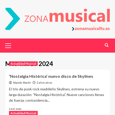
Mes:
marzo 2024
Actualidad Musical
‘Nostalgia Histérica’ nuevo disco de Skylines
2 años atrás
Manolo Martín
El trío de punk rock madrileño Skylines, estrena su nuevo
larga duración: "Nostalgia Histérica". Nueve canciones llenas
de fuerza, contundencia...
Leer más
Actualidad Musical