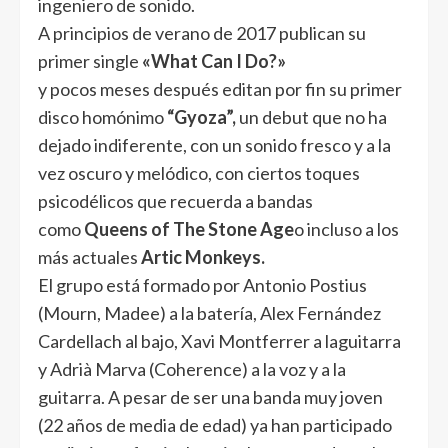
ingeniero de sonido.
A principios de verano de 2017 publican su
primer single
«What Can I Do?»
y pocos meses después editan por fin su primer
disco homónimo
“Gyoza”,
un debut que no ha
dejado indiferente, con un sonido fresco y a la
vez oscuro y melódico, con ciertos toques
psicodélicos que recuerda a bandas
como
Queens of The Stone Age
o incluso a los
más actuales
Artic Monkeys.
El grupo está formado por Antonio Postius
(Mourn, Madee) a la batería, Alex Fernández
Cardellach al bajo, Xavi Montferrer a laguitarra
y Adrià Marva (Coherence) a la voz y a la
guitarra. A pesar de ser una banda muy joven
(22 años de media de edad) ya han participado