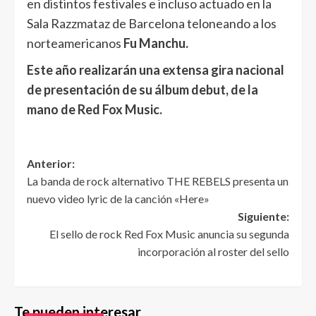
en distintos festivales e incluso actuado en la
Sala Razzmataz de Barcelona teloneando a los
norteamericanos
Fu Manchu.
Este año realizarán una extensa gira nacional
de presentación de su álbum debut, de la
mano de Red Fox Music.
Anterior:
La banda de rock alternativo THE REBELS presenta un
nuevo video lyric de la canción «Here»
Siguiente:
El sello de rock Red Fox Music anuncia su segunda
incorporación al roster del sello
Te pueden interesar