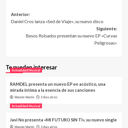
Anterior:
Daniel Cros lanza «Sed de Viaje», su nuevo disco
Siguiente:
Besos Robados presentan su nuevo EP «Curvas
Peligrosas»
Te pueden interesar
Actualidad Musical
RAMDEL presenta un nuevo EP en acústico, una
mirada íntima a la esencia de sus canciones
3 días atrás
Manolo Martín
Actualidad Musical
Javi No presenta «MI FUTURO SIN TI», su nuevo single
3 días atrás
Manolo Martín