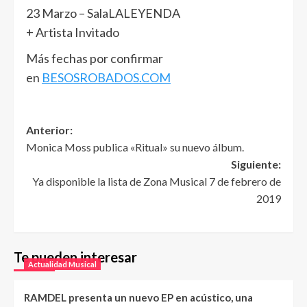
23 Marzo – SalaLALEYENDA
+ Artista Invitado
Más fechas por confirmar
en
BESOSROBADOS.COM
Anterior:
Monica Moss publica «Ritual» su nuevo álbum.
Siguiente:
Ya disponible la lista de Zona Musical 7 de febrero de
2019
Te pueden interesar
Actualidad Musical
RAMDEL presenta un nuevo EP en acústico, una