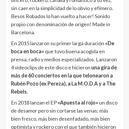
sincero; rockero, canalla y romántico a su vez,
sin caer en la simplicidad de lo obvio y efímero.
Besos Robados lo han vuelto a hacer! Sonido
propio con denominación de origen! Made in
Barcelona.
En 2015 lanzaron su primer larga duración
«De
boca en boca»
que tuvo buena acogida en
prensa, radio y medios especializados. Lanzaron
4 videoclips de este disco e hicieron
una gira de
más de 60 conciertos en la que telonearon a
Rubén Pozo (ex Pereza), a La M.O.D.A y a The
Rebels
.
En 2018 lanzan el EP
«Apuesta al rojo»
un disco
de desamor pero sin cortarse las venas; más
bien fresco, más bien desenfadado, más bien
optimista y rockero con el que también hicieron