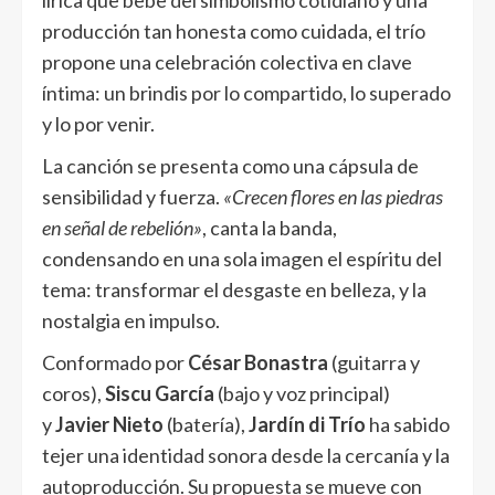
lírica que bebe del simbolismo cotidiano y una
producción tan honesta como cuidada, el trío
propone una celebración colectiva en clave
íntima: un brindis por lo compartido, lo superado
y lo por venir.
La canción se presenta como una cápsula de
sensibilidad y fuerza.
«Crecen flores en las piedras
en señal de rebelión»
, canta la banda,
condensando en una sola imagen el espíritu del
tema: transformar el desgaste en belleza, y la
nostalgia en impulso.
Conformado por
César Bonastra
(guitarra y
coros),
Siscu García
(bajo y voz principal)
y
Javier Nieto
(batería),
Jardín di Trío
ha sabido
tejer una identidad sonora desde la cercanía y la
autoproducción. Su propuesta se mueve con