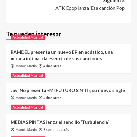
Siguiente:
ATK Epop lanza ‘Esa canción Pop’
Te pueden interesar
Actualidad Musical
RAMDEL presenta un nuevo EP en acústico, una
mirada íntima a la esencia de sus canciones
4 días atrás
Manolo Martín
Actualidad Musical
Javi No presenta «MI FUTURO SIN TI», su nuevo single
4 días atrás
Manolo Martín
Actualidad Musical
MEDIAS PINTAS lanza el sencillo ‘Turbulencia’
3 semanas atrás
Manolo Martín