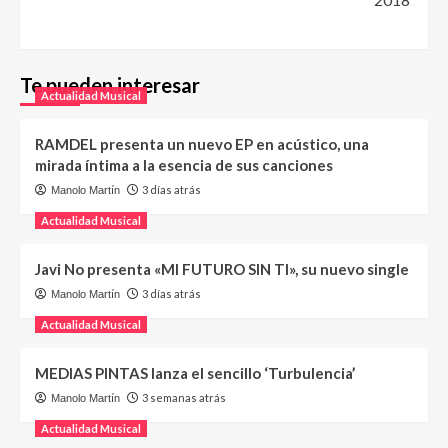
Te pueden interesar
Actualidad Musical
RAMDEL presenta un nuevo EP en acústico, una
mirada íntima a la esencia de sus canciones
3 días atrás
Manolo Martín
Actualidad Musical
Javi No presenta «MI FUTURO SIN TI», su nuevo single
3 días atrás
Manolo Martín
Actualidad Musical
MEDIAS PINTAS lanza el sencillo ‘Turbulencia’
3 semanas atrás
Manolo Martín
Actualidad Musical