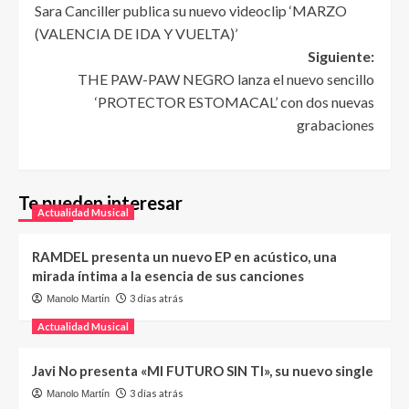
Sara Canciller publica su nuevo videoclip ‘MARZO
(VALENCIA DE IDA Y VUELTA)’
Siguiente:
THE PAW-PAW NEGRO lanza el nuevo sencillo
‘PROTECTOR ESTOMACAL’ con dos nuevas
grabaciones
Te pueden interesar
Actualidad Musical
RAMDEL presenta un nuevo EP en acústico, una
mirada íntima a la esencia de sus canciones
3 días atrás
Manolo Martín
Actualidad Musical
Javi No presenta «MI FUTURO SIN TI», su nuevo single
3 días atrás
Manolo Martín