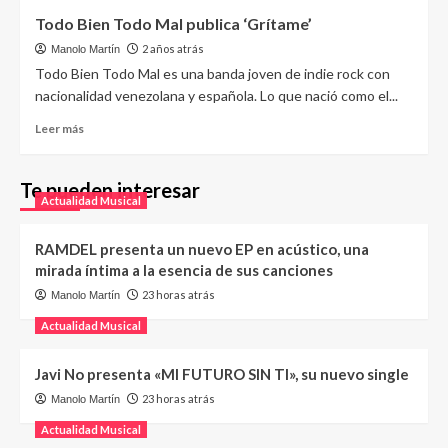
Todo Bien Todo Mal publica ‘Grítame’
2 años atrás
Manolo Martín
Todo Bien Todo Mal es una banda joven de indie rock con
nacionalidad venezolana y española. Lo que nació como el...
Leer más
Te pueden interesar
Actualidad Musical
RAMDEL presenta un nuevo EP en acústico, una
mirada íntima a la esencia de sus canciones
23 horas atrás
Manolo Martín
Actualidad Musical
Javi No presenta «MI FUTURO SIN TI», su nuevo single
23 horas atrás
Manolo Martín
Actualidad Musical