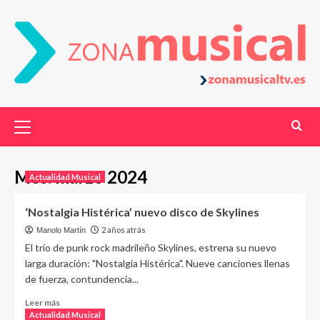
Mes:
marzo 2024
Actualidad Musical
‘Nostalgia Histérica’ nuevo disco de Skylines
2 años atrás
Manolo Martín
El trío de punk rock madrileño Skylines, estrena su nuevo
larga duración: "Nostalgia Histérica". Nueve canciones llenas
de fuerza, contundencia...
Leer más
Actualidad Musical