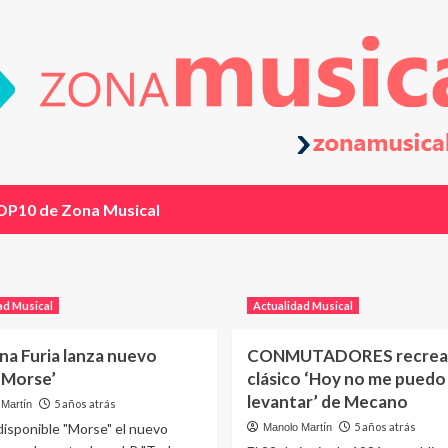
OP10 de Zona Musical
ad Musical
Actualidad Musical
a Furia lanza nuevo
CONMUTADORES recrean
 ‘Morse’
clásico ‘Hoy no me puedo
levantar’ de Mecano
5 años atrás
Martín
disponible "Morse" el nuevo
5 años atrás
Manolo Martín