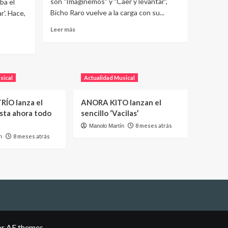
son "Imaginemos" y "Caer y levantar",
ba el
Bicho Raro vuelve a la carga con su...
r'. Hace,
Leer más
sical
Actualidad Musical
RÍO lanza el
ANORA KITO lanzan el
asta ahora todo
sencillo ‘Vacilas’
8 meses atrás
Manolo Martín
8 meses atrás
n
r AF themes.