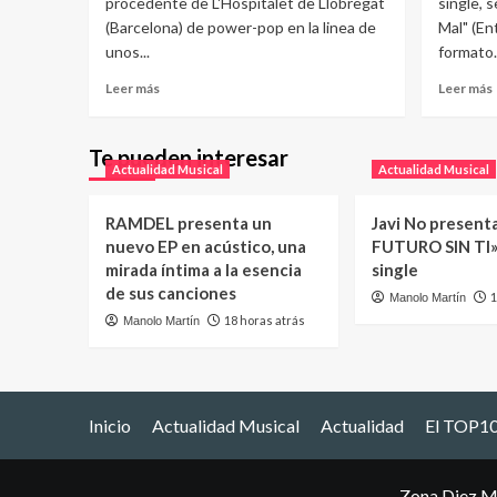
procedente de L'Hospitalet de Llobregat
single, 
(Barcelona) de power-pop en la linea de
Mal" (En
unos...
formato..
Leer más
Leer más
Te pueden interesar
Actualidad Musical
Actualidad Musical
RAMDEL presenta un
Javi No present
nuevo EP en acústico, una
FUTURO SIN TI»
mirada íntima a la esencia
single
de sus canciones
1
Manolo Martín
18 horas atrás
Manolo Martín
Inicio
Actualidad Musical
Actualidad
El TOP10
Zona Diez M