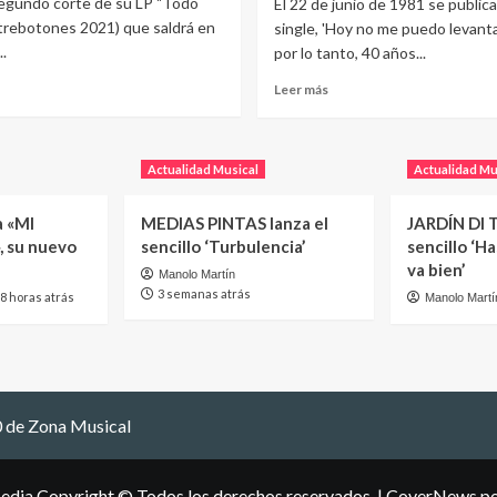
segundo corte de su LP "Todo
El 22 de junio de 1981 se publica
trebotones 2021) que saldrá en
single, 'Hoy no me puedo levanta
.
por lo tanto, 40 años...
Leer más
Actualidad Musical
Actualidad Mu
a «MI
MEDIAS PINTAS lanza el
JARDÍN DI T
, su nuevo
sencillo ‘Turbulencia’
sencillo ‘H
va bien’
Manolo Martín
3 semanas atrás
8 horas atrás
Manolo Martí
 de Zona Musical
edia Copyright © Todos los derechos reservados.
|
CoverNews
po