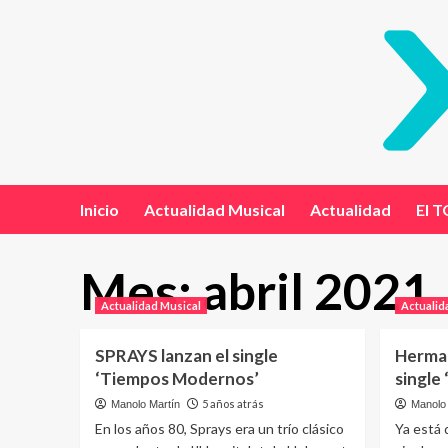
Inicio
Actualidad Musical
Actualidad
El T
Mes:
abril 2021
Actualidad Musical
Actualid
SPRAYS lanzan el single
Herman
‘Tiempos Modernos’
single
5 años atrás
Manolo Martín
Manolo 
En los años 80, Sprays era un trío clásico
Ya está 