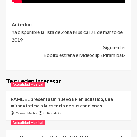
Anterior:
Ya disponible la lista de Zona Musical 21 de marzo de
2019
Siguiente:
Bobito estrena el videoclip «Piramidal»
Te pueden interesar
Actualidad Musical
RAMDEL presenta un nuevo EP en acústico, una
mirada íntima a la esencia de sus canciones
3 días atrás
Manolo Martín
Actualidad Musical