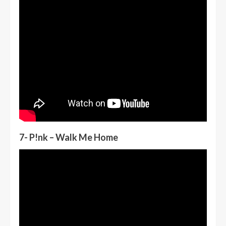
7- P!nk – Walk Me Home