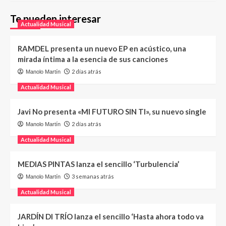
Te pueden interesar
Actualidad Musical
RAMDEL presenta un nuevo EP en acústico, una
mirada íntima a la esencia de sus canciones
2 días atrás
Manolo Martín
Actualidad Musical
Javi No presenta «MI FUTURO SIN TI», su nuevo single
2 días atrás
Manolo Martín
Actualidad Musical
MEDIAS PINTAS lanza el sencillo ‘Turbulencia’
3 semanas atrás
Manolo Martín
Actualidad Musical
JARDÍN DI TRÍO lanza el sencillo ‘Hasta ahora todo va