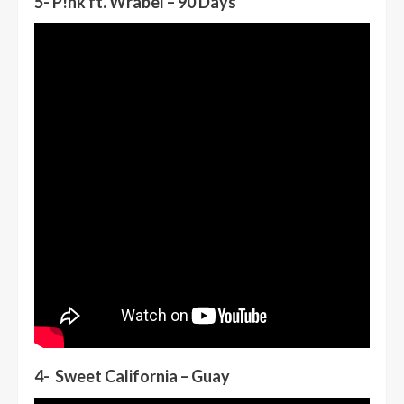
5- P!nk ft. Wrabel – 90 Days
4- Sweet California – Guay