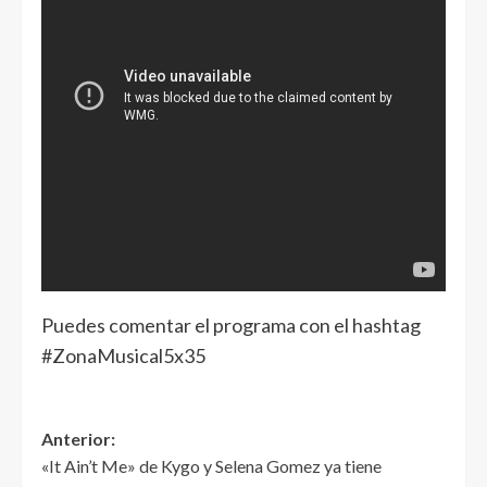
Puedes comentar el programa con el hashtag
#ZonaMusical5x35
Anterior:
«It Ain’t Me» de Kygo y Selena Gomez ya tiene