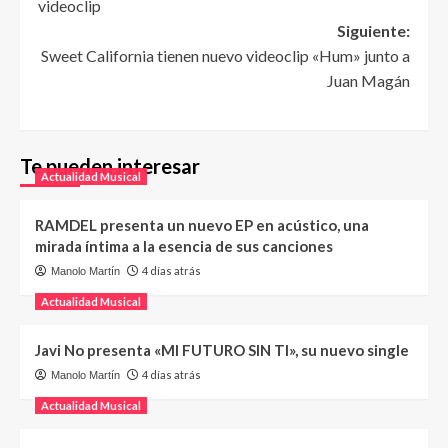
videoclip
Siguiente:
Sweet California tienen nuevo videoclip «Hum» junto a
Juan Magán
Te pueden interesar
Actualidad Musical
RAMDEL presenta un nuevo EP en acústico, una
mirada íntima a la esencia de sus canciones
4 días atrás
Manolo Martín
Actualidad Musical
Javi No presenta «MI FUTURO SIN TI», su nuevo single
4 días atrás
Manolo Martín
Actualidad Musical