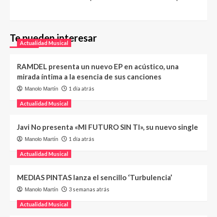
Te pueden interesar
Actualidad Musical
RAMDEL presenta un nuevo EP en acústico, una
mirada íntima a la esencia de sus canciones
1 día atrás
Manolo Martín
Actualidad Musical
Javi No presenta «MI FUTURO SIN TI», su nuevo single
1 día atrás
Manolo Martín
Actualidad Musical
MEDIAS PINTAS lanza el sencillo ‘Turbulencia’
3 semanas atrás
Manolo Martín
Actualidad Musical