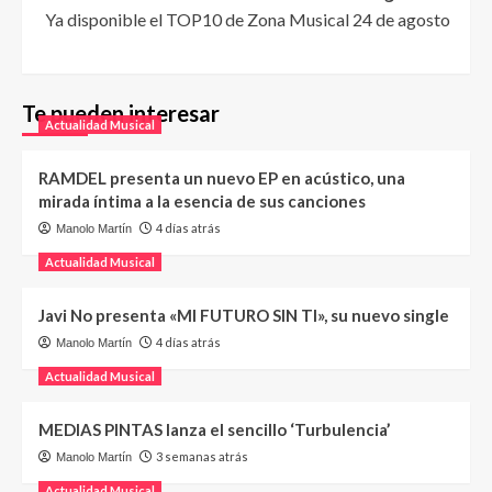
Ya disponible el TOP10 de Zona Musical 24 de agosto
Te pueden interesar
Actualidad Musical
RAMDEL presenta un nuevo EP en acústico, una
mirada íntima a la esencia de sus canciones
4 días atrás
Manolo Martín
Actualidad Musical
Javi No presenta «MI FUTURO SIN TI», su nuevo single
4 días atrás
Manolo Martín
Actualidad Musical
MEDIAS PINTAS lanza el sencillo ‘Turbulencia’
3 semanas atrás
Manolo Martín
Actualidad Musical