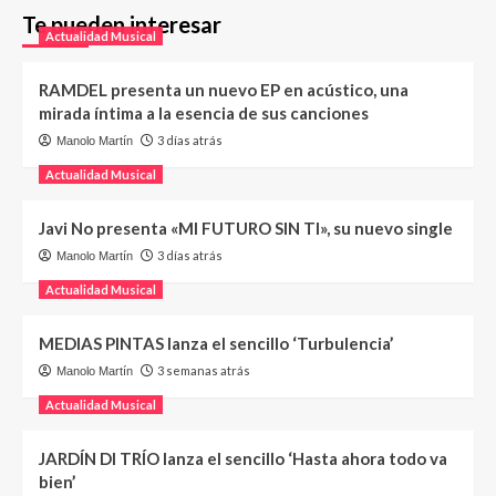
Te pueden interesar
Actualidad Musical
RAMDEL presenta un nuevo EP en acústico, una
mirada íntima a la esencia de sus canciones
3 días atrás
Manolo Martín
Actualidad Musical
Javi No presenta «MI FUTURO SIN TI», su nuevo single
3 días atrás
Manolo Martín
Actualidad Musical
MEDIAS PINTAS lanza el sencillo ‘Turbulencia’
3 semanas atrás
Manolo Martín
Actualidad Musical
JARDÍN DI TRÍO lanza el sencillo ‘Hasta ahora todo va
bien’