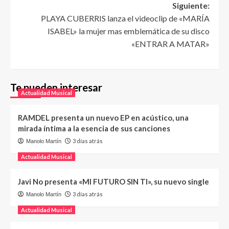
Siguiente:
PLAYA CUBERRIS lanza el videoclip de «MARÍA
ISABEL» la mujer mas emblemática de su disco
«ENTRAR A MATAR»
Te pueden interesar
Actualidad Musical
RAMDEL presenta un nuevo EP en acústico, una
mirada íntima a la esencia de sus canciones
3 días atrás
Manolo Martín
Actualidad Musical
Javi No presenta «MI FUTURO SIN TI», su nuevo single
3 días atrás
Manolo Martín
Actualidad Musical